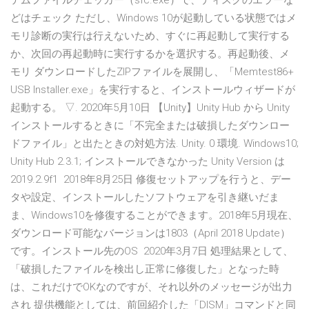
テムファイルチェッカー（sfc.exe）で、ディスクのエラーな
どはチェック ただし、Windows 10が起動している状態ではメ
モリ診断の実行は行えないため、すぐに再起動して実行する
か、次回の再起動時に実行するかを選択する。再起動後、メ
モリ ダウンロードしたZIPファイルを展開し、「Memtest86+
USB Installer.exe」を実行すると、インストールウィザードが
起動する。 ▽. 2020年5月10日 【Unity】Unity Hub から Unity
インストールするときに「不完全または破損したダウンロー
ドファイル」と出たときの対処方法. Unity. 0 環境. Windows10;
Unity Hub 2.3.1; インストールできなかった Unity Version は
2019.2.9f1 2018年8月25日 修復セットアップを行うと、デー
タや設定、インストールしたソフトウェアを引き継いだま
ま、Windows10を修復することができます。2018年5月現在、
ダウンロード可能なバージョンは1803（April 2018 Update）
です。インストール先のOS 2020年3月7日 処理結果として、
「破損したファイルを検出し正常に修復した」となった時
は、これだけでOKなのですが、それ以外のメッセージが出力
され 提供機能としては、前回紹介した「DISM」コマンドと同