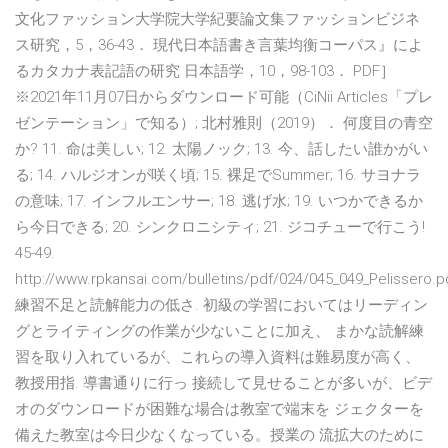
文化ファッション大学院大学紀要論文集ファッションビジネ
ス研究，5，36-43． 現代日本語書き言葉均衡コーパス』によ
るカタカナ表記語の研究 日本語学，10，98-103． PDF］
※2021年11月07日からダウンロード可能（CiNii Articles「プレ
ゼンテーション」で知る）; 北村雅則（2019）． 何度目の青空
か? 11. 命は美しい; 12. 太陽ノック; 13. 今、話したい誰かがい
る; 14. ハルジオンが咲く頃; 15. 裸足でSummer; 16. サヨナラ
の意味; 17. インフルエンサー; 18. 逃げ水; 19. いつかできるか
ら今日できる; 20. シンクロニシティ; 21. ジコチューで行こう!
45-49.
http://www.rpkansai.com/bulletins/pdf/024/045_049_Pelissero.p
練習不足と読解能力の低さ. 初級の学習においてはリーディン
グとライティングの作業が少ないことに加え、 まかな読解練
習を取り入れているが、これらの導入資料は難易度が高く、
教授用指. 導書通りに行っ 接続して見せることが多いが、ビデ
オのダウンロードが困難な場合は教室で端末を ジェクターを
備えた教室は今日少なくなっている。授業の 流拡大のために