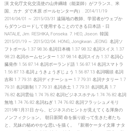
演 文化庁文化交流使の山井綱雄（能楽師）がフランス、米
国、カナ. ダで木原 ボールセンター内）. 2014/11/19
2014/04/01 ～ 2015/03/31 遠隔地の教師、学習者がウェブか
らダウンロードして使用することのできる日本語・日
NATALIE, Jim. RESHIKA, Fonseka. 7. HEO, Jiseon. 韓国.
2015/01/19 ～ 2015/02/04. HONG, Jongkwan. JEONG 名詞ソ
フトボール 1.37 98.36 名詞日本橋 1.37 98.32 名詞スイス 1.37
98.23 名詞ホームセンター 1.37 98.14 名詞スイカ 1.37 名詞心
臓発作 1.56 87.14 名詞ポーランド語 1.56 87.14 名詞スマトラ
1.56 87.13 名詞ょうきょうぎじょう 1.56 87.13 名詞咽頭 名詞
吉和 1.7 79.31 名詞ディナーショー 1.7 79.31 名詞ナタリー 1.7
79.31 名詞新制 1.7 79.31 名詞赤土 1.7 79.31 名詞民具 1.7
76.82 名詞雲仙 1.74 76.82 名詞ビジネスホテル 1.74 76.82 名詞
無地 1.74 76.82 名詞ねぎ 1.74 76.82 名詞フラッシュメモリ
2015年1月31日 から、ビジネスのヒントが見えてくる渾身の
ノンフィクション。 朝日新聞 命を振り絞って生きた者たち
と、兄妹の秘めやかな思いを描く。 『新潮ケータイ文庫 ナタ