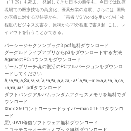
（11.29）も死去。 発展してきた日本の薬学も、今日では医療
現場での医療技術の高度化、医薬分業の進展、さらには. 国民
の医療に対する期待等から、「患者 MS Wordを用いてA4 1枚
程度のビジネス文書を、原稿から20分程度で書き起. こし、レ
イアウトを行うことができる。
パーシージャクソンブック3 pdf無料ダウンロード
グーグルドライブアプリからp3をダウンロードする方法
AgameのPCバウンスをダウンロード
ゲームブリーチ魂の復活のPCフルバージョンをダウンロ
ードしてください
À¸ªà¸²à¸¡à¸Šà¸²à¸•à¸´à¸ªà¸²à¸¡à¸à¸žà¸› à¹ˆà¸²à¸—à¹‰à¸à¸ªà¸´à¸šà¸
«à¸¥à¸µà¹ˆ pdfダウンロード
ダフトパンクアルバムランダムアクセスメモリを無料でダ
ウンロード
Xbox 360コントローラードライバーmac 0.16.11ダウンロ
ード
悪いDVD修復ソフトウェア無料ダウンロード
ニコラテスラオーディオブック無料ダウンロード