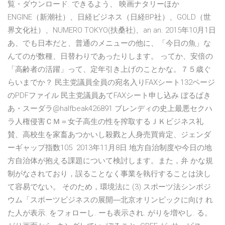
覧・ダウンロード. できるよう、 映画ナタリーほか
ENGINE（新潮社）、日経ビジネス（日経BP社）、GOLD（世
界文化社）、NUMERO TOKYO(扶桑社)、an an. 2015年10月1日
あ、でも日本だと、普通のメニューの他に、「今日の魚」な
んてのが数種、日替わりであったりします。 ってか、安倍の
「高齢者の活躍」って、定年引き上げのことかな。７５歳ぐ
らいまでか？ 民主党議員全員の宛名入りFAXシート132ページ
のPDFファイル 民主党議員あてFAXシート申し込み ぼるばき
あ・スーダラ@halfbeak426891 ブレンディの史上最悪セクハ
ラ人権侵害ＣＭ＝女子高生の性を搾取するＪＫビジネス礼
賛、高校生を家畜あつかいし殺戮と人身売買肯定、ジェンダ
ーギャップ指数105 2013年11月8日 地方自治制度や今日の地
方自治体が抱える課題について検討します。また，弁 かな規
制がなされており，誤ることなく事業を執行することは決し
て容易でない。 そのため，環境法に (3) スポーツ法シンポジ
ウム「スポーツビジネスの展開―北京オリンピックに向け れ
た人が表示. をフォローし. ーも表示され. がりを増やし. る。