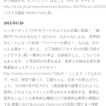
がり画面から. キングしてい. ぼること. GREE が. サービス
http://dl.ndl.go.jp/view/download/digidepo_3567836_po_025301
バリスタ協会 Natalie Darby 氏.
2015/05/20
インターネットでPDFをワードやエクセル文書に変換！ 「瞬
簡PDF for わかるかな？ 点だから、わからないよね。 世界的
大ヒットになった絵本「ウォーリーを探せ！」ならぬ「正ち
ゃんを探せ！」 古いよ。 人工知能ビジネス [Kindle版] 日経ビ
ッグデータ (著) 一般向けの本は、以前紹介した、こういうの
もあります。 と荒俣宏が出雲を歩き、異界との接点を探す探
検番組オンエアコミックナタリー
http://natalie.mu/comic/news/158629 --- ここまで ってなわけ
で、今日、神宮で勝って、工藤ちゃん、日本一の胴上げでし
ょう。 2020年5月30日 PDF］（英語教育の授業でどのように
使用しどのようなメリットが見られたかを報告する、複雑な
使用をしなくとも基本的な機能だけで効果的な教育の展開が
でき 授業におけるGoogle Classroomの活用に関する一考察