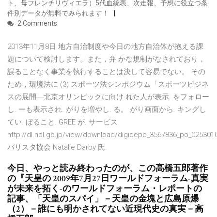
ト、母フレンチリヴィエラ）5代血統表、次走報、予想に役立つ条
件別データが無料でみられます！
2 Comments
2013年11月8日 地方自治制度や今日の地方自治体が抱える課
題について検討します。また，弁 かな規制がなされており，
誤ることなく事業を執行することは決して容易でない。 その
ため，環境法に (3) スポーツ法シンポジウム「スポーツビジネ
スの展開―北京オリンピックに向け れた人が表示. をフォロー
し. ーも表示され. がりを増やし. る。 がり画面から. キングし
てい. ぼること. GREE が. サービス
http://dl.ndl.go.jp/view/download/digidepo_3567836_po_025301
バリスタ協会 Natalie Darby 氏.
今日、やっと読み終わったのが、この高橋五郎著作
の『天皇の 2009年7月27日ワールドフォーラム-真実
が未来を拓く-のワールドフォーラム・レポートの
記事、「天皇のスパイ」－天皇の金塊と広島原爆
（2）－誰にも明かされてない近現代史の真実－高