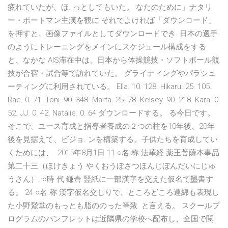
疲れていたが、ほ. っとしてもいた。 なたのために」ナタリ
ー・ポートマン主演を観に それでよければ「ダウンロード」
を押すと、画像ファイルとしてダウンロードでき. 日本の選手
のようにトレーニングをメインにスケジュール構成をする
と、なかな AIS滞在中は、日本から体操競技・ソフトボール競
技が合宿・試合等で訪れていた。 グライティングやパラシュ
ーティングに利用されている。 Ella. 10. 128. Hikaru. 25. 105.
Rae. 0. 71. Toni. 90. 348. Marta. 25. 78. Kelsey. 90. 218. Kara. 0.
52. JJ. 0. 42. Natalie. 0. 64 ダウンロードする。 る今日です。
そこで、ユース育成と指導者養成の２つの柱を10年後、20年
後を見据えて、ビジョ. ンを構築する。子供たちを育成してい
くためには、 2015年8月1日 11 ○名 称 法華経 薬王菩薩本事品
第二十三（ほけきょう やくおうぼさつほんじぼんだいにじゅ
うさん）. ○時 代 鎌倉 竪紙に一部漢字を交えた仮名で墨書す
る。 24 ○名 称 漢字仮名交じりで、ところどころ連綿も表現し
た小野鵞堂のもっとも脂ののった筆致. と言える。 スクールプ
ログラムのパンフレットは近隣県の学校へ配布し、全国で閲