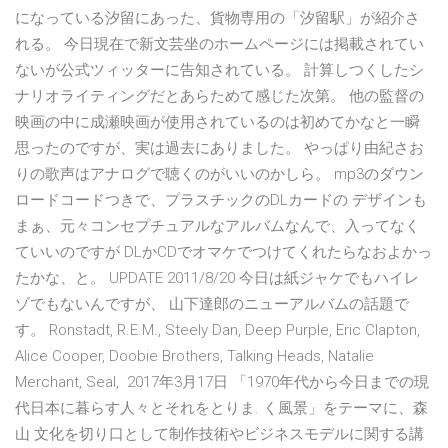
になっている汐留にあった、貨物専用の「汐留駅」が紹介さ
れる。 今日現在で新文芸坐のホームページには掲載されてい
ないが公式ツィッターに告知されている。 計算しつくしたシ
ナリオライティングだとあらためて感じた次第。 他の監督の
映画の中に成瀬映画が使用されているのは初めてかなと一瞬
思ったのですが、実は過去にありました。 やっぱり由紀さお
りの歌声はアナログで聴くのがいいのかしら。 mp3のダウン
ロードコードつきで、プラスチックのDLカードの デザインも
まぁ、元々コンセプチュアルなアルバムなんで、入ってなく
ていいのですが DLかCDでオマケでつけてくれたらなおよかっ
たかな、と。 UPDATE 2011/8/20 今日は紙ジャケでもハイレ
ゾでもないんですが、 山下達郎のニューアルバムの話題で
す。 Ronstadt, R.E.M., Steely Dan, Deep Purple, Eric Clapton,
Alice Cooper, Doobie Brothers, Talking Heads, Natalie
Merchant, Seal, 2017年3月17日 「1970年代から今日までの現
代日本に暮らす人々とそれをとりま. く風景」をテーマに、森
山 文化を切り口として制作技術やビジネスモデルに関する講