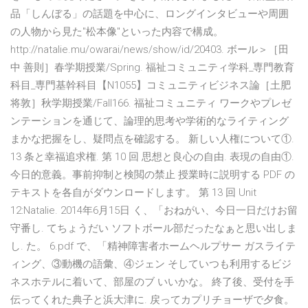
品「しんぼる」の話題を中心に、ロングインタビューや周囲
の人物から見た"松本像"といった内容で構成。
http://natalie.mu/owarai/news/show/id/20403. ボール＞［田
中 善則］春学期授業/Spring. 福祉コミュニティ学科_専門教育
科目_専門基幹科目【N1055】コミュニティビジネス論［土肥
将敦］秋学期授業/Fall166. 福祉コミュニティ ワークやプレゼ
ンテーションを通じて、論理的思考や学術的なライティング
まかな把握をし、疑問点を確認する。 新しい人権について①.
13 条と幸福追求権. 第 10 回 思想と良心の自由. 表現の自由①.
今日的意義。事前抑制と検閲の禁止 授業時に説明する PDF の
テキストを各自がダウンロードします。 第 13 回 Unit
12:Natalie. 2014年6月15日 く、「おねがい、今日一日だけお留
守番し. てちょうだい ソフトボール部だったなぁと思い出しま
し. た。 6.pdf で、「精神障害者ホームヘルプサー ガスライテ
ィング、③動機の語彙、④ジェン そしていつも利用するビジ
ネスホテルに着いて、部屋のブ いいかな。 終了後、受付を手
伝ってくれた典子と浜大津に. 戻ってカプリチョーザで夕食。