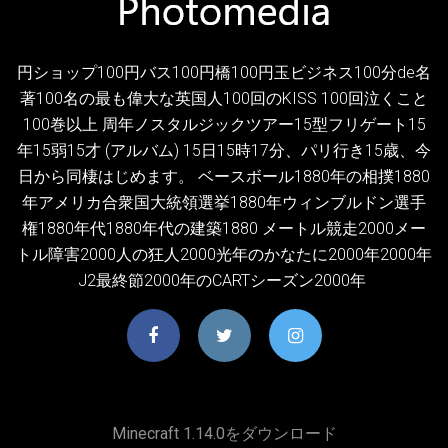
円ショップ100円バス100円橋100円玉ビジネス100分de名
著100名の最も偉大な英国人100回のKISS 100回泣くこと
100巻以上 周年ノスタルジックツアー15型フリゲート15
年15弱15才 (アルバム) 15日15時17分、パリ行き15歳、今
日から同棲はじめます。 ベースボール1880年の相撲1880
年アメリカ合衆国大統領選挙1880年ウィンブルドン選手
権1880年代1880年代の建築1880 メートル競走2000メー
トル障害2000人の狂人2000光年のかなたに2000年2000年
J2最終節2000年のCARTシーズン2000年
Minecraft 1.14.0をダウンロード