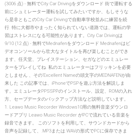
(3006 点) - 無料でCity Car Drivingをダウンロード 街で運転する
前にシュミレーター運転を試してみたいですか、もしそうな
ら是非ともこのCity Car Drivingで自動車学校並みに練習を続
行. 特に大都市やまったく知られていない道路では、運転の学
習はストレスになる可能性があります。City Car Drivingは
9/10 (12 点) - 無料でMednafenをダウンロード Mednafenはビ
デオコンソールから壮大なタイトルを再び楽しむことができ
ます、任天堂、プレイステーション、セガなどのエミュレー
ターをプレイしてね. 私のエミュレーターはフリッキンを必要
としません 、その'Excellent Nameの頭文字のMEDNAFENが由
来した この記事では、iPhoneでPSPを遊ぶ方法を解説しま
す。エミュレータPPSSPPのインストール、設定、ROMの入れ
方、セーブデータのバックアップ方法など説明しています。
1. Leawo Music Recorder Windows10用の無料音楽ダウンロ
ードアプリ Leawo Music Recorder がPCで流れている音楽を
録音できます。 このソフトを利用して、サウンドカードから
音声を記録して、.MP3または.WAVの形式でPCに保存できま